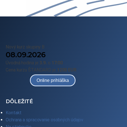
Nový kurz skupiny B
08.09.2026
Úvodná hodina je
3.9.
o
17:00
Cena kurzu ŠTANDARD je
1200 EUR
Online prihláška
DÔLEŽITÉ
Kontakt
Ochrana a spracovanie osobných údajov
Na stiahnutie