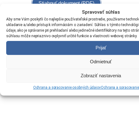
Stiahnuť dokument (PDF)
Spravovať súhlas
Aby sme Vám poskytli čo najlepšie používateľské prostredie, používame technoló
ukladanie a/alebo prístup k informáciám o zariadení. Súhlas s týmito technol
údaje, ako je správanie pri prehliadaní alebo jedinečné identifikátory na tejto st
súhlasu môže nepriaznivo ovplyvniť určité funkcie a vlastnosti webovej stránky.
Prijať
Odmietnuť
Zobraziť nastavenia
Ochrana a spracovanie osobných údajov
Ochrana a spracovani