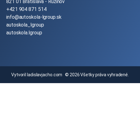
821 01 Bratislava - Ružinov
+421 904 871 514
info@autoskola-lgroup.sk
autoskola_lgroup
autoskola.lgroup
Vytvoril
ladislavjacho.com
© 2026 Všetky práva vyhradené.