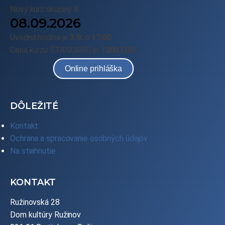
Nový kurz skupiny B
08.09.2026
Úvodná hodina je
3.9.
o
17:00
Cena kurzu ŠTANDARD je
1200 EUR
Online prihláška
DÔLEŽITÉ
Kontakt
Ochrana a spracovanie osobných údajov
Na stiahnutie
KONTAKT
Ružinovská 28
Dom kultúry Ružinov