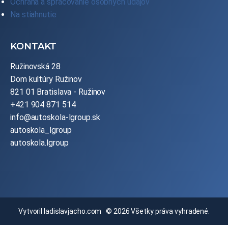
Ochrana a spracovanie osobných údajov
Na stiahnutie
KONTAKT
Ružinovská 28
Dom kultúry Ružinov
821 01 Bratislava - Ružinov
+421 904 871 514
info@autoskola-lgroup.sk
autoskola_lgroup
autoskola.lgroup
Vytvoril
ladislavjacho.com
© 2026 Všetky práva vyhradené.