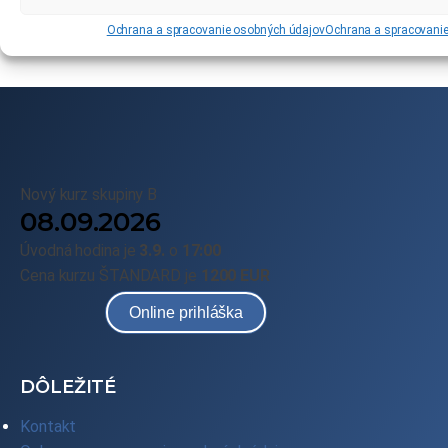
Ochrana a spracovanie osobných údajov
Ochrana a spracovani
Nový kurz skupiny B
08.09.2026
Úvodná hodina je
3.9.
o
17:00
Cena kurzu ŠTANDARD je
1200 EUR
Online prihláška
DÔLEŽITÉ
Kontakt