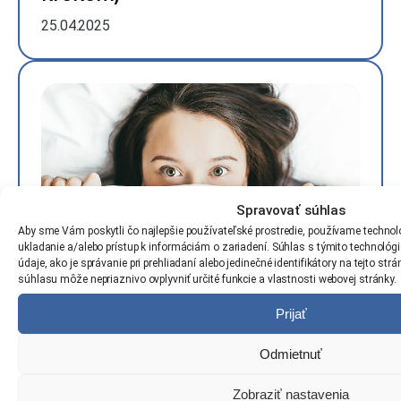
25.04.2025
Spravovať súhlas
Aby sme Vám poskytli čo najlepšie používateľské prostredie, používame technoló
ukladanie a/alebo prístup k informáciám o zariadení. Súhlas s týmito technol
údaje, ako je správanie pri prehliadaní alebo jedinečné identifikátory na tejto st
súhlasu môže nepriaznivo ovplyvniť určité funkcie a vlastnosti webovej stránky.
Ako sa zbaviť strachu z jazdy a
Prijať
začať?
25.04.2025
Odmietnuť
Zobraziť nastavenia