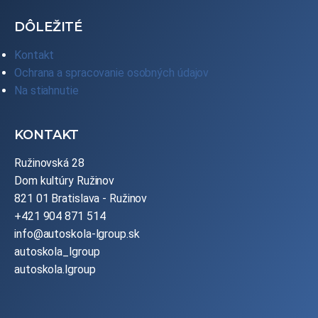
DÔLEŽITÉ
Kontakt
Ochrana a spracovanie osobných údajov
Na stiahnutie
KONTAKT
Ružinovská 28
Dom kultúry Ružinov
821 01 Bratislava - Ružinov
+421 904 871 514
info@autoskola-lgroup.sk
autoskola_lgroup
autoskola.lgroup