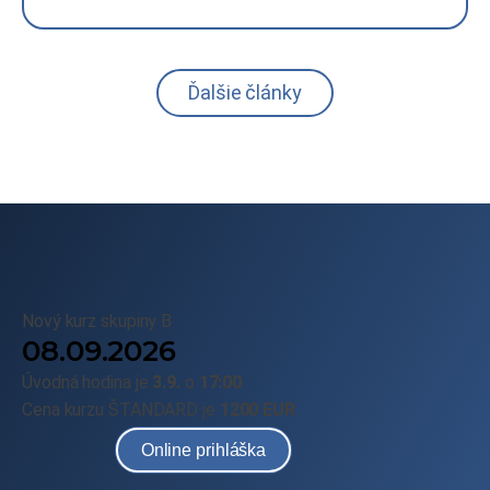
Ďalšie články
Nový kurz skupiny B
08.09.2026
Úvodná hodina je
3.9.
o
17:00
Cena kurzu ŠTANDARD je
1200 EUR
Online prihláška