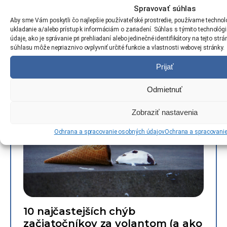
Spravovať súhlas
Aby sme Vám poskytli čo najlepšie používateľské prostredie, používame technoló
Ako si vybrať správnu autoškolu:
ukladanie a/alebo prístup k informáciám o zariadení. Súhlas s týmito technol
7 vecí, na ktoré sa oplatí zamerať
údaje, ako je správanie pri prehliadaní alebo jedinečné identifikátory na tejto st
súhlasu môže nepriaznivo ovplyvniť určité funkcie a vlastnosti webovej stránky.
25.04.2025
Prijať
Odmietnuť
Zobraziť nastavenia
Ochrana a spracovanie osobných údajov
Ochrana a spracovani
10 najčastejších chýb
začiatočníkov za volantom (a ako