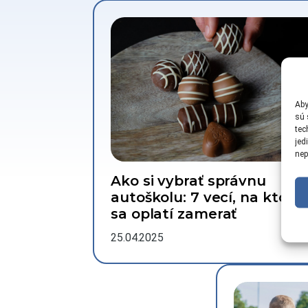
Aby
sú 
tec
jed
nep
Ako si vybrať správnu
autoškolu: 7 vecí, na ktoré
sa oplatí zamerať
25.04.2025