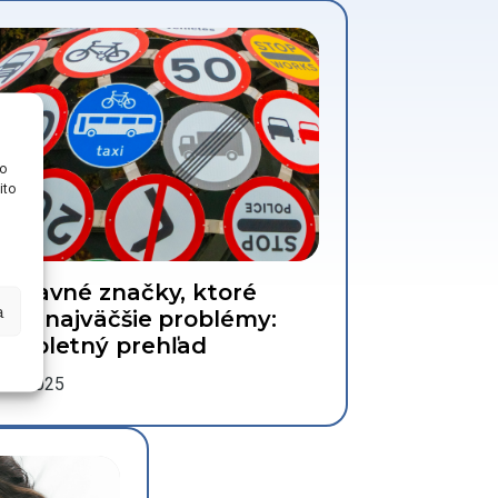
ko
ito
opravné značky, ktoré
a
obia najväčšie problémy:
ompletný prehľad
.04.2025