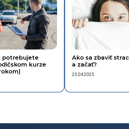
o potrebujete
Ako sa zbaviť stra
vodičskom kurze
a začať?
krokom)
25.04.2025