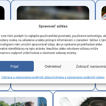
Spravovať súhlas
 sme Vám poskytli čo najlepšie používateľské prostredie, používame technológie, a
súbory cookie, na ukladanie a/alebo prístup k informáciám o zariadení. Súhlas s tým
hnológiami nám umožní spracovávať údaje, ako je správanie pri prehliadaní alebo
inečné identifikátory na tejto stránke. Nesúhlas alebo odvolanie súhlasu môže
riaznivo ovplyvniť určité funkcie a vlastnosti webovej stránky.
10 najčastejších chýb
D
Prijať
Odmietnuť
Zobraziť nastaveni
začiatočníkov za volantom
r
(a ako sa im vyhnúť)
K
Ochrana a spracovanie osobných údajov
Ochrana a spracovanie osobných údajov
25.04.2025
25