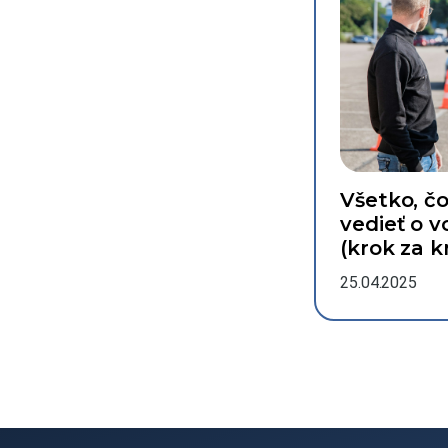
Všetko, č
vedieť o 
(krok za 
25.04.2025